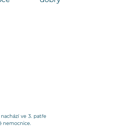
bce
dobrý
 nachází ve 3. patře
ké nemocnice.