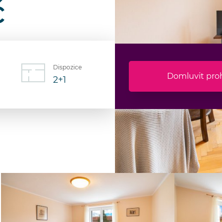
č
Dispozice
Domluvit pro
2+1