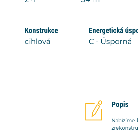
2+1
54 m
Konstrukce
Energetická úsp
cihlová
C - Úsporná
Popis
Nabízíme k
zrekonstru