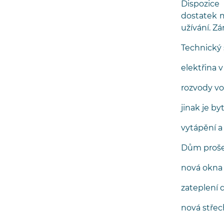
Dispozice
dostatek m
užívání. Z
Technický 
elektřina 
rozvody vo
jinak je b
vytápění a
Dům prošel
nová okna 
zateplení 
nová střec