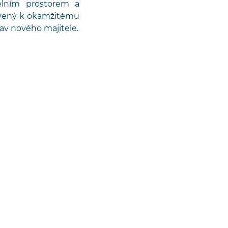
elním prostorem a
ravený k okamžitému
av nového majitele.