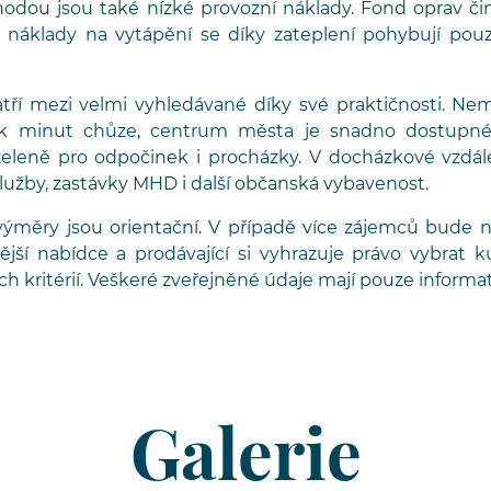
odou jsou také nízké provozní náklady. Fond oprav činí
 náklady na vytápění se díky zateplení pohybují po
atří mezi velmi vyhledávané díky své praktičnosti. Ne
ik minut chůze, centrum města je snadno dostupné 
zeleně pro odpočinek i procházky. V docházkové vzdál
lužby, zastávky MHD i další občanská vybavenost.
ýměry jsou orientační. V případě více zájemců bude 
jší nabídce a prodávající si vyhrazuje právo vybrat k
h kritérií. Veškeré zveřejněné údaje mají pouze informat
Galerie