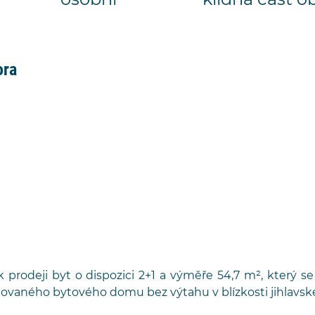
osobní
klidná část o
ora
 prodeji byt o dispozici 2+1 a výměře 54,7 m², který se
ovaného bytového domu bez výtahu v blízkosti jihlavs