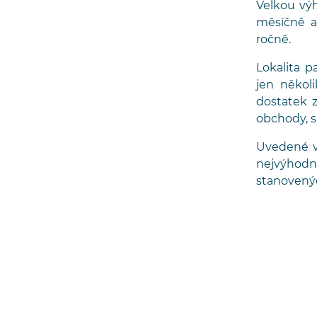
Velkou výh
měsíčně a
ročně.
Lokalita p
jen někol
dostatek 
obchody, s
Uvedené v
nejvýhodně
stanovenýc