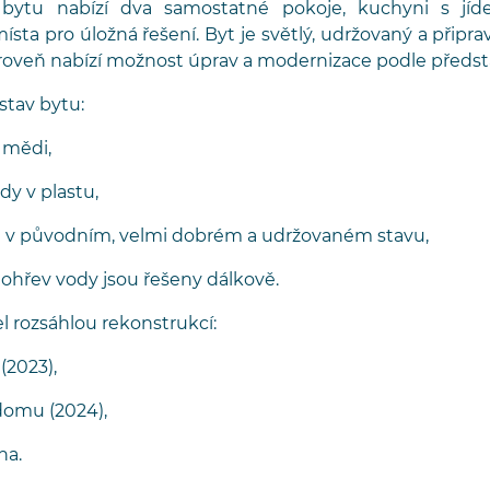
 bytu nabízí dva samostatné pokoje, kuchyni s jíd
ísta pro úložná řešení. Byt je světlý, udržovaný a přip
ároveň nabízí možnost úprav a modernizace podle předst
stav bytu:
v mědi,
dy v plastu,
yt v původním, velmi dobrém a udržovaném stavu,
 ohřev vody jsou řešeny dálkově.
 rozsáhlou rekonstrukcí:
(2023),
domu (2024),
ha.