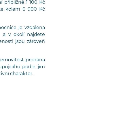
 přibližně 1 100 Kč
uze kolem 6 000 Kč
mocnice je vzdálena
a v okolí najdete
enosti jsou zároveň
nemovitost prodána
upujícího podle jím
ivní charakter.