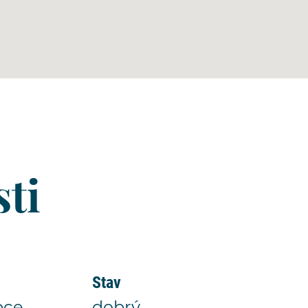
ti
Stav