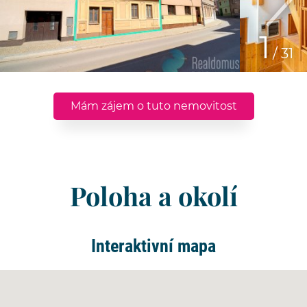
1
/ 31
Mám zájem o tuto nemovitost
Poloha a okolí
Interaktivní mapa