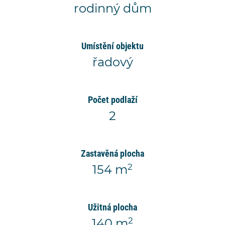
rodinný dům
Umístění objektu
řadový
Počet podlaží
2
Zastavěná plocha
2
154 m
Užitná plocha
2
140 m