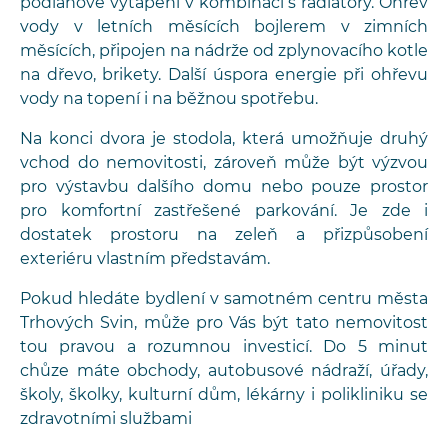
podlahové vytápění v kombinaci s radiátory. Ohřev
vody v letních měsících bojlerem v zimních
měsících, připojen na nádrže od zplynovacího kotle
na dřevo, brikety. Další úspora energie při ohřevu
vody na topení i na běžnou spotřebu.
Na konci dvora je stodola, která umožňuje druhý
vchod do nemovitosti, zároveň může být výzvou
pro výstavbu dalšího domu nebo pouze prostor
pro komfortní zastřešené parkování. Je zde i
dostatek prostoru na zeleň a přizpůsobení
exteriéru vlastním představám.
Pokud hledáte bydlení v samotném centru města
Trhových Svin, může pro Vás být tato nemovitost
tou pravou a rozumnou investicí. Do 5 minut
chůze máte obchody, autobusové nádraží, úřady,
školy, školky, kulturní dům, lékárny i polikliniku se
zdravotními službami