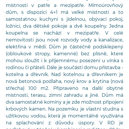
místnosti v patře a mezipatře. Mimoúrovňový
dům, s dispozicí 4+1 má velké místnosti a to
samostatnou kuchyni s jídelnou, obývací pokoj,
ložnici, dva dětské pokoje a dvě koupelny. Jedna
koupelna se nachází v mezipatře. V celé
nemovitosti jsou nové rozvody vody a kanalizace,
elektřina v mědi. Dům je částečně podsklepený
(obloukové stropy, kamenné) bez plísně, které
mohou sloužit i k příjemnému posezení u vínka s
rodinou či přáteli. Dále je součástí domu přístavba -
kotelna a dřevník. Nad kotelnou a dřevníkem je
nová betonová podlaha, nový krov a krytina (nová
střecha) 100 m2. Připraveno na další obytné
místnosti, terasu, zimní zahradu a jiné. Dům má
dva samostatné komíny a je zde možnost připojení
krbových kamen. Na pozemku je vlastní studna s
užitkovou vodou, která je momentálně využívána
na splachování z důvodu úspory. V RD je