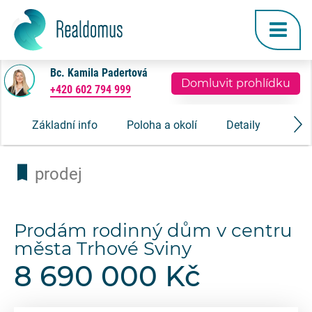
Bc. Kamila Padertová
Domluvit prohlídku
+420 602 794 999
Základní info
Poloha a okolí
Detaily
Gale
prodej
Prodám rodinný dům v centru
města Trhové Sviny
8 690 000 Kč