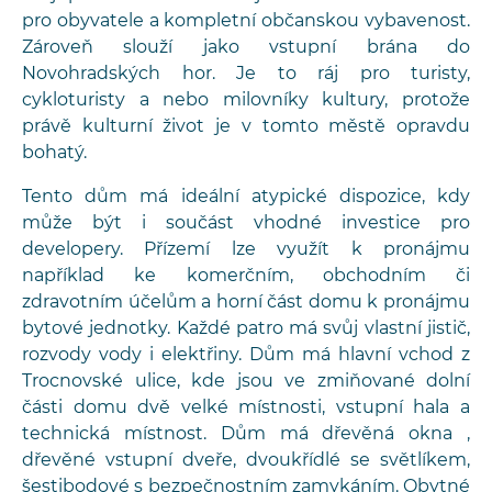
pro obyvatele a kompletní občanskou vybavenost.
Zároveň slouží jako vstupní brána do
Novohradských hor. Je to ráj pro turisty,
cykloturisty a nebo milovníky kultury, protože
právě kulturní život je v tomto městě opravdu
bohatý.
Tento dům má ideální atypické dispozice, kdy
může být i součást vhodné investice pro
developery. Přízemí lze využít k pronájmu
například ke komerčním, obchodním či
zdravotním účelům a horní část domu k pronájmu
bytové jednotky. Každé patro má svůj vlastní jistič,
rozvody vody i elektřiny. Dům má hlavní vchod z
Trocnovské ulice, kde jsou ve zmiňované dolní
části domu dvě velké místnosti, vstupní hala a
technická místnost. Dům má dřevěná okna ,
dřevěné vstupní dveře, dvoukřídlé se světlíkem,
šestibodové s bezpečnostním zamykáním. Obytné