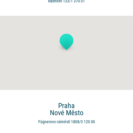
Radniční 133/1
370 01
Praha
Nové Město
Fügnerovo náměstí 1808/3
120 00