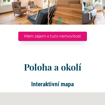
1
/ 23
Mám zájem o tuto nemovitost
Poloha a okolí
Interaktivní mapa