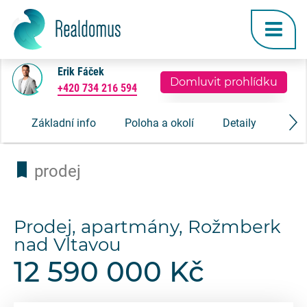
Erik Fáček
Domluvit prohlídku
+420 734 216 594
Základní info
Poloha a okolí
Detaily
Gale
prodej
Prodej, apartmány, Rožmberk
nad Vltavou
12 590 000 Kč