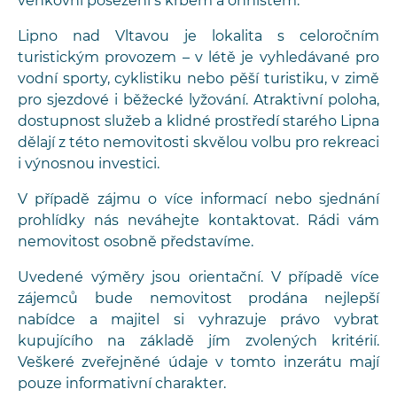
venkovní posezení s krbem a ohništěm.
Lipno nad Vltavou je lokalita s celoročním
turistickým provozem – v létě je vyhledávané pro
vodní sporty, cyklistiku nebo pěší turistiku, v zimě
pro sjezdové i běžecké lyžování. Atraktivní poloha,
dostupnost služeb a klidné prostředí starého Lipna
dělají z této nemovitosti skvělou volbu pro rekreaci
i výnosnou investici.
V případě zájmu o více informací nebo sjednání
prohlídky nás neváhejte kontaktovat. Rádi vám
nemovitost osobně představíme.
Uvedené výměry jsou orientační. V případě více
zájemců bude nemovitost prodána nejlepší
nabídce a majitel si vyhrazuje právo vybrat
kupujícího na základě jím zvolených kritérií.
Veškeré zveřejněné údaje v tomto inzerátu mají
pouze informativní charakter.