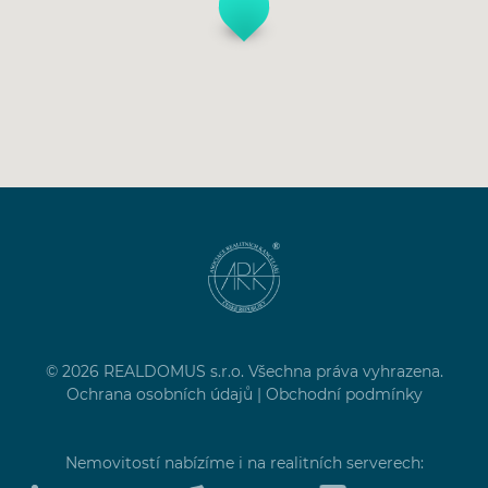
© 2026 REALDOMUS s.r.o. Všechna práva vyhrazena.
Ochrana osobních údajů
|
Obchodní podmínky
Nemovitostí nabízíme i na realitních serverech: