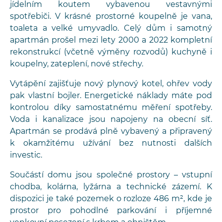
jídelním koutem vybavenou vestavnými
spotřebiči. V krásné prostorné koupelně je vana,
toaleta a velké umyvadlo. Celý dům i samotný
apartmán prošel mezi lety 2000 a 2022 kompletní
rekonstrukcí (včetně výměny rozvodů) kuchyně i
koupelny, zateplení, nové střechy.
Vytápění zajišťuje nový plynový kotel, ohřev vody
pak vlastní bojler. Energetické náklady máte pod
kontrolou díky samostatnému měření spotřeby.
Voda i kanalizace jsou napojeny na obecní síť.
Apartmán se prodává plně vybavený a připravený
k okamžitému užívání bez nutnosti dalších
investic.
Součástí domu jsou společné prostory – vstupní
chodba, kolárna, lyžárna a technické zázemí. K
dispozici je také pozemek o rozloze 486 m², kde je
prostor pro pohodlné parkování i příjemné