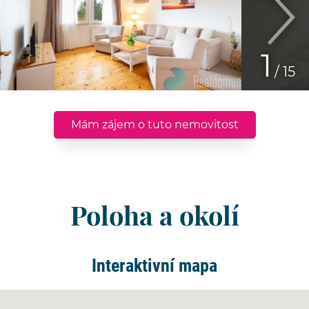
1
/ 15
Mám zájem o tuto nemovitost
Poloha a okolí
Interaktivní mapa