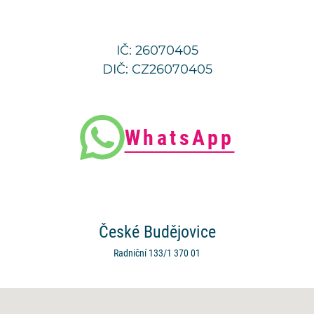
IČ: 26070405
DIČ: CZ26070405
WhatsApp
České
Budějovice
Radniční 133/1
370 01