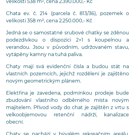
velikosti 538 m², cena 2.390.000,- Kč
Chata ev. č. 214 (parcela č. 813/36), pozemek o
velikosti 358 m², cena 2.250.000,- Kč
Jedná se o samostatné srubové chatky se zděnou
podezdívkou o dispozici 2+1 s koupelnou a
verandou. Jsou v původním, udržovaném stavu,
vytápěny kamny na tuhá paliva.
Chaty mají svá evidenční čísla a budou stát na
vlastních pozemcích, jejichž rozdělení je zajištěno
novým geometrickým plánem.
Elektřina je zavedena, podmínkou prodeje bude
zbudování vlastního odběrného místa novým
majitelem. Přívod vody do chat je zajištěn z vrtu s
velkoobjemovou retenční nádrží, kanalizace
obecní.
Chaty se nachází v bývalém rekreačním areálu.