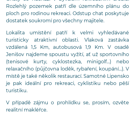
Rozlehlý pozemek patří dle územního plánu do
ploch pro rodinou rekreaci. Odstup chat poskytuje
dostatek soukromí pro všechny majitele.
Lokalita umístění patří k velmi vyhledávané
turisticky atraktivní oblasti. Vlaková zastávka
vzdálená 1,5 Km, autobusová 1,9 Km. V osadě
Jenišov najdeme spoustu vyžití, ať už sportovního
(tenisové kurty, cyklostezka, minigolf…) nebo
relaxačního (půjčovna loděk, rybaření, koupání…). V
místě je také několik restaurací. Samotné Lipensko
je pak ideální pro rekreaci, cyklistiku nebo pěší
turistiku.
V případě zájmu o prohlídku se, prosím, ozvěte
realitní makléřce.