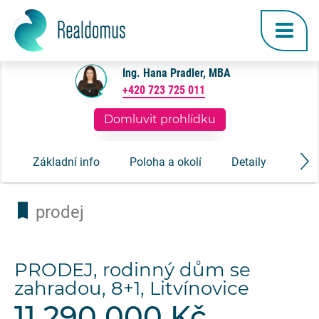
Ing. Hana Pradler, MBA
+420 723 725 011
Domluvit prohlídku
Základní info
Poloha a okolí
Detaily
Gale
prodej
PRODEJ, rodinný dům se
zahradou, 8+1, Litvínovice
11 290 000 Kč