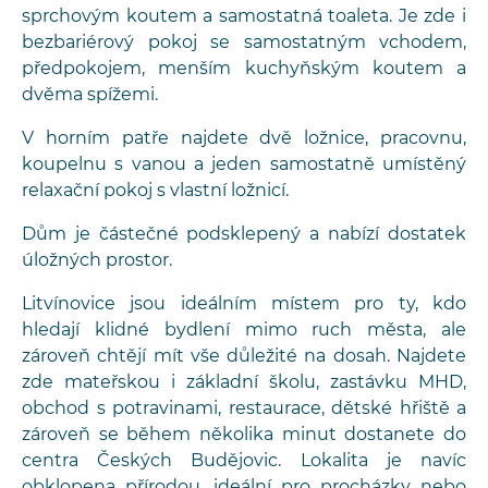
sprchovým koutem a samostatná toaleta. Je zde i
bezbariérový pokoj se samostatným vchodem,
předpokojem, menším kuchyňským koutem a
dvěma spížemi.
V horním patře najdete dvě ložnice, pracovnu,
koupelnu s vanou a jeden samostatně umístěný
relaxační pokoj s vlastní ložnicí.
Dům je částečné podsklepený a nabízí dostatek
úložných prostor.
Litvínovice jsou ideálním místem pro ty, kdo
hledají klidné bydlení mimo ruch města, ale
zároveň chtějí mít vše důležité na dosah. Najdete
zde mateřskou i základní školu, zastávku MHD,
obchod s potravinami, restaurace, dětské hřiště a
zároveň se během několika minut dostanete do
centra Českých Budějovic. Lokalita je navíc
obklopena přírodou, ideální pro procházky nebo