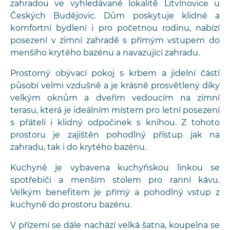
zahradou ve vyhledávané lokalitě Litvínovice u
Českých Budějovic. Dům poskytuje klidné a
komfortní bydlení i pro početnou rodinu, nabízí
posezení v zimní zahradě s přímým vstupem do
menšího krytého bazénu a navazující zahradu.
Prostorný obývací pokoj s krbem a jídelní částí
působí velmi vzdušně a je krásně prosvětlený díky
velkým oknům a dveřím vedoucím na zimní
terasu, která je ideálním místem pro letní posezení
s přáteli i klidný odpočinek s knihou. Z tohoto
prostoru je zajištěn pohodlný přístup jak na
zahradu, tak i do krytého bazénu.
Kuchyně je vybavena kuchyňskou linkou se
spotřebiči a menším stolem pro ranní kávu.
Velkým benefitem je přímý a pohodlný vstup z
kuchyně do prostoru bazénu.
V přízemí se dále nachází velká šatna, koupelna se