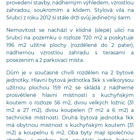
provedení stavby, nádherným výhledem, vzrostlou
zahradou, soukromím a klidem. Stylová vila na
Srubci z roku 2012 si stále drží svůj jedinečný šarm.
Nemovitost se nachází v klidné (slepé) ulici na
Srubci na pozemku o rozloze 720 m2 a poskytuje
196 m2 užitné plochy (rozdělené do 2 pater),
nádhernou vzrostlou zahradu s terasami a
posezením a 2 parkovací místa.
Dům je v současné chvíli rozdělen na 2 bytové
jednotky. Hlavní bytová jednotka 3kk s velkorysou
užitnou plochou 159 m2 se skládá z nádherné
prosvětlené hlavní místnosti s kuchyňským
koutem o rozloze 56 m2, dvou velkých ložnic (31
m2 a 27 m2), dvou koupelen (7 m2 a 6 m2) a
technické místnosti. Druhá bytová jednotka 1kk
má obytnou místnost s kuchyňským koutem (31
m2) a koupelnu 6 m2. Oba byty mají společnou