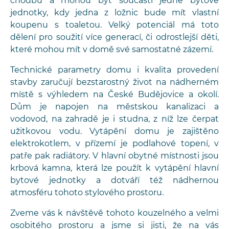
chodbu a mohou být součástí jedné bytové
jednotky, kdy jedna z ložnic bude mít vlastní
koupenu s toaletou. Velký potenciál má toto
dělení pro soužití více generací, či odrostlejší děti,
které mohou mít v domě své samostatné zázemí.
Technické parametry domu i kvalita provedení
stavby zaručují bezstarostný život na nádherném
místě s výhledem na České Budějovice a okolí.
Dům je napojen na městskou kanalizaci a
vodovod, na zahradě je i studna, z níž lze čerpat
užitkovou vodu. Vytápění domu je zajištěno
elektrokotlem, v přízemí je podlahové topení, v
patře pak radiátory. V hlavní obytné místnosti jsou
krbová kamna, která lze použít k vytápění hlavní
bytové jednotky a dotváří též nádhernou
atmosféru tohoto stylového prostoru.
Zveme vás k návštěvě tohoto kouzelného a velmi
osobitého prostoru a jsme si jisti, že na vás