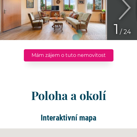
1
/ 24
Mám zájem o tuto nemovitost
Poloha a okolí
Interaktivní mapa