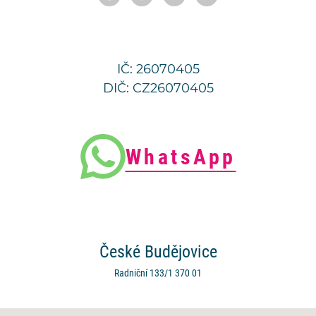
IČ: 26070405
DIČ: CZ26070405
WhatsApp
České
Budějovice
Radniční 133/1
370 01