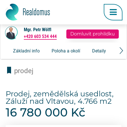
Mgr. Petr Wölfl
Domluvit prohlídku
+420 603 534 444
Základní info
Poloha a okolí
Detaily
Gale
prodej
Prodej, zemědělská usedlost,
Záluží nad Vltavou, 4.766 m2
16 780 000 Kč