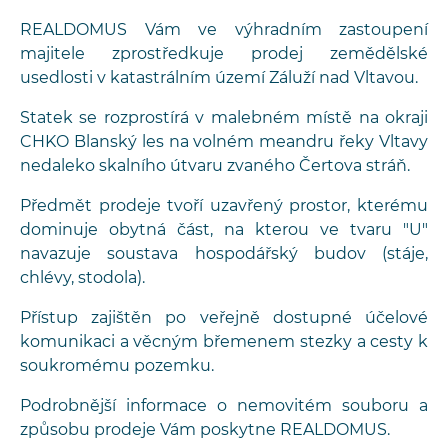
REALDOMUS Vám ve výhradním zastoupení
majitele zprostředkuje prodej zemědělské
usedlosti v katastrálním území Záluží nad Vltavou.
Statek se rozprostírá v malebném místě na okraji
CHKO Blanský les na volném meandru řeky Vltavy
nedaleko skalního útvaru zvaného Čertova stráň.
Předmět prodeje tvoří uzavřený prostor, kterému
dominuje obytná část, na kterou ve tvaru "U"
navazuje soustava hospodářský budov (stáje,
chlévy, stodola).
Přístup zajištěn po veřejně dostupné účelové
komunikaci a věcným břemenem stezky a cesty k
soukromému pozemku.
Podrobnější informace o nemovitém souboru a
způsobu prodeje Vám poskytne REALDOMUS.