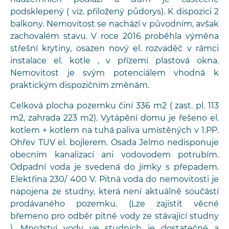
podsklepený ( viz. přiložený půdorys). K dispozici 2
balkony. Nemovitost se nachází v původním, avšak
zachovalém stavu. V roce 2016 proběhla výměna
střešní krytiny, osazen nový el. rozvaděč v rámci
instalace el. kotle , v přízemí plastová okna.
Nemovitost je svým potenciálem vhodná k
praktickým dispozičním změnám.
Celková plocha pozemku činí 336 m2 ( zast. pl. 113
m2, zahrada 223 m2). Vytápění domu je řešeno el.
kotlem + kotlem na tuhá paliva umístěných v 1.PP.
Ohřev TUV el. bojlerem. Osada Jelmo nedisponuje
obecním kanalizací ani vodovodem potrubím.
Odpadní voda je svedená do jímky s přepadem.
Elektřina 230/ 400 V. Pitná voda do nemovitosti je
napojena ze studny, která není aktuálně součástí
prodávaného pozemku. (Lze zajistit věcné
břemeno pro odběr pitné vody ze stávající studny
). Množství vody ve studních je dostatečné a