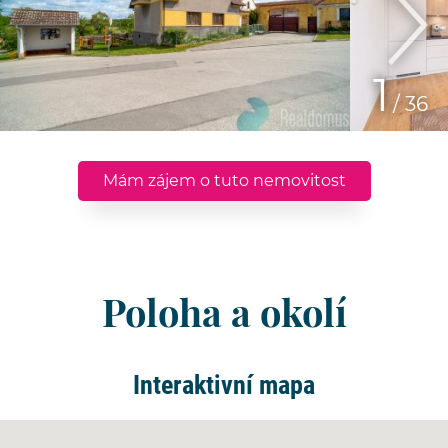
1
/ 36
Mám zájem o tuto nemovitost
Poloha a okolí
Interaktivní mapa