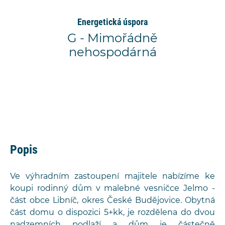
Energetická úspora
G - Mimořádně
nehospodárná
Popis
Ve výhradním zastoupení majitele nabízíme ke
koupi rodinný dům v malebné vesničce Jelmo -
část obce Libníč, okres České Budějovice. Obytná
část domu o dispozici 5+kk, je rozdělena do dvou
nadzemních podlaží a dům je částečně