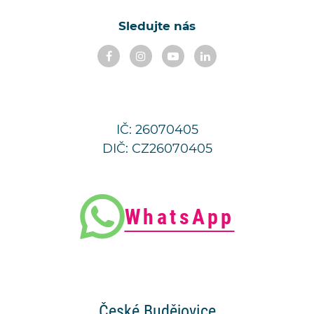
Sledujte nás
IČ: 26070405
DIČ: CZ26070405
WhatsApp
České
Budějovice