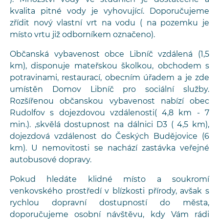
kvalita pitné vody je vyhovující. Doporučujeme
zřídit nový vlastní vrt na vodu ( na pozemku je
místo vrtu již odborníkem označeno).
Občanská vybavenost obce Libníč vzdálená (1,5
km), disponuje mateřskou školkou, obchodem s
potravinami, restaurací, obecním úřadem a je zde
umístěn Domov Libníč pro sociální služby.
Rozšířenou občanskou vybavenost nabízí obec
Rudolfov s dojezdovou vzdálenosti( 4,8 km - 7
min.). ,skvělá dostupnost na dálnici D3 ( 4,5 km),
dojezdová vzdálenost do Českých Budějovice (6
km). U nemovitosti se nachází zastávka veřejné
autobusové dopravy.
Pokud hledáte klidné místo a soukromí
venkovského prostředí v blízkosti přírody, avšak s
rychlou dopravní dostupností do města,
doporučujeme osobní návštěvu, kdy Vám rádi