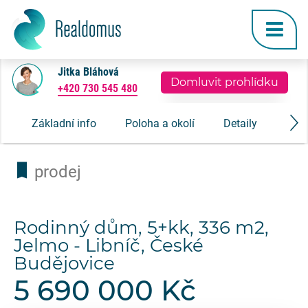
Jitka Bláhová
Domluvit prohlídku
+420 730 545 480
Základní info
Poloha a okolí
Detaily
Gale
prodej
Rodinný dům, 5+kk, 336 m2,
Jelmo - Libníč, České
Budějovice
5 690 000 Kč